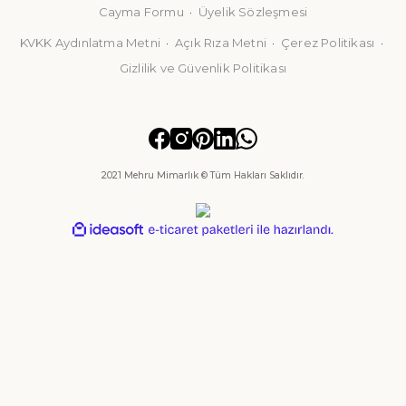
Cayma Formu
·
Üyelik Sözleşmesi
S GEREÇLERİ
KVKK Aydınlatma Metni
·
Açık Rıza Metni
·
Çerez Politikası
·
Gizlilik ve Güvenlik Politikası
2021 Mehru Mimarlık © Tüm Hakları Saklıdır.
ideasoft
ile
e-
hazırlandı.
ticaret
paketleri