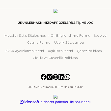
S GEREÇLERİ
ÜRÜNLER
HAKKIMIZDA
PROJELER
İLETİŞİM
BLOG
Mesafeli Satış Sözleşmesi
·
Ön Bilgilendirme Formu
·
İade ve
Cayma Formu
·
Üyelik Sözleşmesi
KVKK Aydınlatma Metni
·
Açık Rıza Metni
·
Çerez Politikası
·
Gizlilik ve Güvenlik Politikası
2021 Mehru Mimarlık © Tüm Hakları Saklıdır.
ideasoft
ile
e-
hazırlandı.
ticaret
paketleri