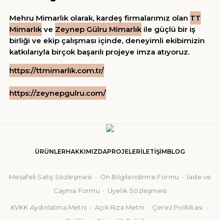
Mehru Mimarlık olarak, kardeş firmalarımız olan
TT
Mimarlık
ve
Zeynep Gülru Mimarlık
ile güçlü bir iş
birliği ve ekip çalışması içinde, deneyimli ekibimizin
katkılarıyla birçok başarılı projeye imza atıyoruz.
https://ttmimarlik.com.tr/
https://zeynepgulru.com/
ÜRÜNLER
HAKKIMIZDA
PROJELER
İLETİŞİM
BLOG
Mesafeli Satış Sözleşmesi
·
Ön Bilgilendirme Formu
·
İade ve
Cayma Formu
·
Üyelik Sözleşmesi
KVKK Aydınlatma Metni
·
Açık Rıza Metni
·
Çerez Politikası
·