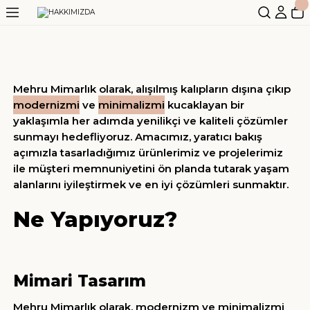
Geri Dön
Geri Dön
Geri Dön
Geri Dön
ONLAR
ATALOG
SEHPA
OYUN TAKIMI
SAAT
KİTAPLIK / RAF
AYDINLATMA
AKSESUAR
EĞİTİM VE OFİS GEREÇLERİ
Mehru Mimarlık olarak, alışılmış kalıpların dışına çıkıp
eksiyonu
Katalog 2021
ORTA SEHPA
SATRANÇ
DUVAR SAATİ
KİTAPLIK
MASA LAMBASI
VAZO
SANATSAL VE MÜZİK
modernizmi
ve
minimalizmi
kucaklayan bir
yaklaşımla her adımda yenilikçi ve kaliteli çözümler
siyonu
Katalog 2024
YAN SEHPA
MASA SAATİ
RAF
MUMLUK
sunmayı hedefliyoruz. Amacımız, yaratıcı bakış
açımızla tasarladığımız ürünlerimiz ve projelerimiz
ZİGON SEHPA
KİTAP TUTUCU
ile müşteri memnuniyetini ön planda tutarak yaşam
alanlarını iyileştirmek ve en iyi çözümleri sunmaktır.
ORGANİZATÖR
Ne Yapıyoruz?
BARDAK ALTLIĞI
DEKORATİF OBJE
Mimari Tasarım
Mehru Mimarlık olarak, modernizm ve minimalizmi