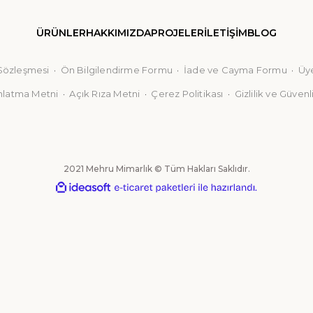
ÜRÜNLER
HAKKIMIZDA
PROJELER
İLETİŞİM
BLOG
 Sözleşmesi
·
Ön Bilgilendirme Formu
·
İade ve Cayma Formu
·
Üy
nlatma Metni
·
Açık Rıza Metni
·
Çerez Politikası
·
Gizlilik ve Güvenl
2021 Mehru Mimarlık © Tüm Hakları Saklıdır.
ile
ideasoft
e-
hazırlandı.
ticaret
paketleri