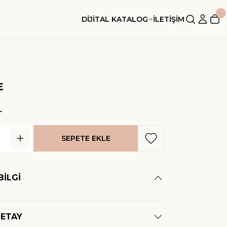
DİJİTAL KATALOG
İLETİŞİM
E
L
SEPETE EKLE
BİLGİ
DETAY