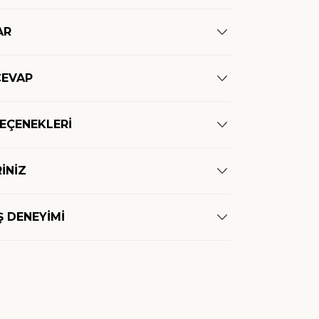
AR
CEVAP
SEÇENEKLERİ
İNİZ
Ş DENEYİMİ