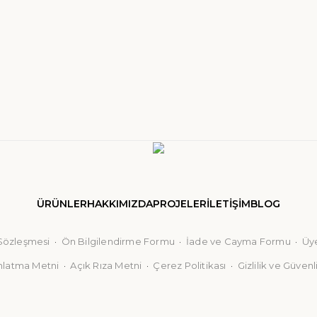
ÜRÜNLER
HAKKIMIZDA
PROJELER
İLETİŞİM
BLOG
 Sözleşmesi
·
Ön Bilgilendirme Formu
·
İade ve Cayma Formu
·
Üy
nlatma Metni
·
Açık Rıza Metni
·
Çerez Politikası
·
Gizlilik ve Güvenl