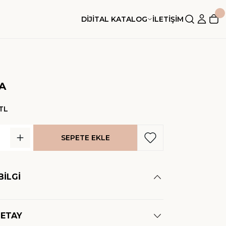
DİJİTAL KATALOG
İLETİŞİM
A
TL
SEPETE EKLE
BİLGİ
DETAY