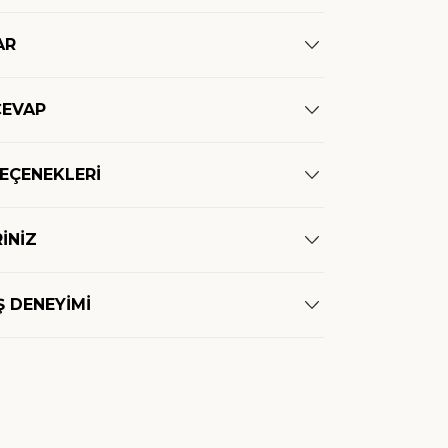
AR
CEVAP
SEÇENEKLERİ
İNİZ
Ş DENEYİMİ