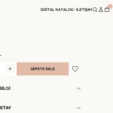
DİJİTAL KATALOG
İLETİŞİM
L
SEPETE EKLE
BİLGİ
DETAY