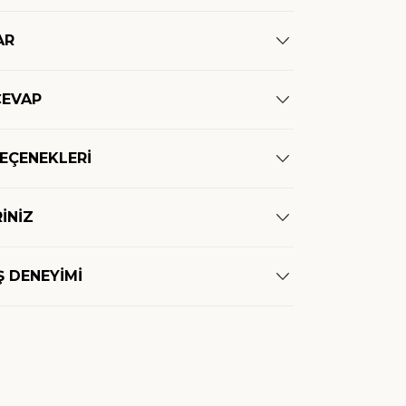
AR
CEVAP
SEÇENEKLERİ
İNİZ
Ş DENEYİMİ